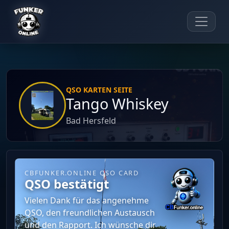
QSO KARTEN SEITE
Tango Whiskey
Bad Hersfeld
CBFUNKER.ONLINE QSO CARD
QSO bestätigt
Vielen Dank für das angenehme
QSO, den freundlichen Austausch
und den Rapport. Ich wünsche dir